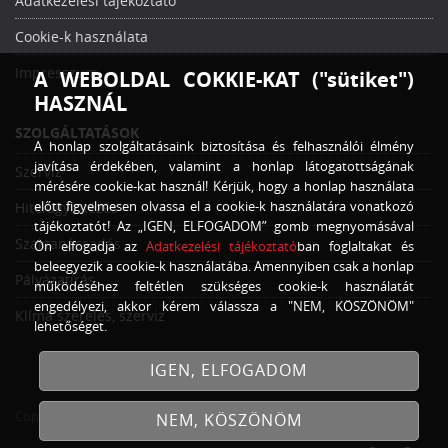
Adatkezelési tájékoztató
Cookie-k használata
Impresszum
A WEBOLDAL COKKIE-KAT ("sütiket")
HASZNÁL
SZOLGÁLTATÁSOK
A honlap szolgáltatásaink biztosítása és felhasználói élmény
javítása érdekében, valamint a honlap látogatottságának
Szerviz
mérésére cookie-kat használ! Kérjük, hogy a honlap használata
előtt figyelmesen olvassa el a cookie-k használatára vonatkozó
Hitelügyintézés
tájékoztatót! Az „IGEN, ELFOGADOM” gomb megnyomásával
Szaktanácsadás
Ön elfogadja az
Adatkezelési tájékoztató
ban foglaltakat és
beleegyezik a cookie-k használatába. Amennyiben csak a honlap
Pályázatírás
működéséhez feltétlen szükséges cookie-k használatát
engedélyezi, akkor kérem válassza a "NEM, KÖSZÖNÖM"
Klíma szerelés, szerviz
lehetőséget.
IGEN, ELFOGADOM
Copyright © 2026
Traktor Trade Kft.
Minden jog fenntartva!
NEM, KÖSZÖNÖM