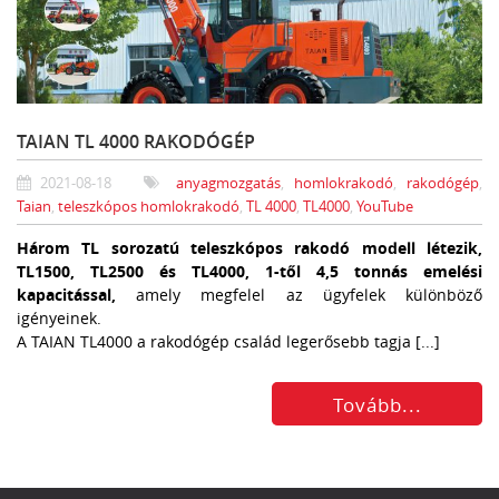
TAIAN TL 4000 RAKODÓGÉP
2021-08-18
anyagmozgatás
,
homlokrakodó
,
rakodógép
,
Taian
,
teleszkópos homlokrakodó
,
TL 4000
,
TL4000
,
YouTube
Három TL sorozatú teleszkópos rakodó modell létezik,
TL1500, TL2500 és TL4000, 1-től 4,5 tonnás emelési
kapacitással,
amely megfelel az ügyfelek különböző
igényeinek.
A TAIAN TL4000 a rakodógép család legerősebb tagja [...]
Tovább...