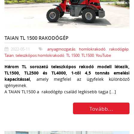
TAIAN TL 1500 RAKODÓGÉP
2022-05-11
anyagmozgatás
,
homlokrakodó
,
rakodógép
,
Taian
,
teleszkópos homlokrakodó
,
TL 1500
,
TL1500
,
YouTube
Három TL sorozatú teleszkópos rakodó modell létezik,
TL1500, TL2500 és TL4000, 1-től 4,5 tonnás emelési
kapacitással,
amely megfelel az ügyfelek különböző
igényeinek.
A TAIAN TL1500 a rakodógép család legkisebb tagja [...]
Tovább...