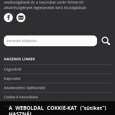
vevőszolgálatát és a használat során felmerült
alkatrészigények legteljesebb körű kiszolgálását.
HASZNOS LINKEK
Cégünkről
Kapcsolat
Adatkezelési tájékoztató
Cookie-k használata
Impresszum
A WEBOLDAL COKKIE-KAT ("sütiket")
HASZNÁL