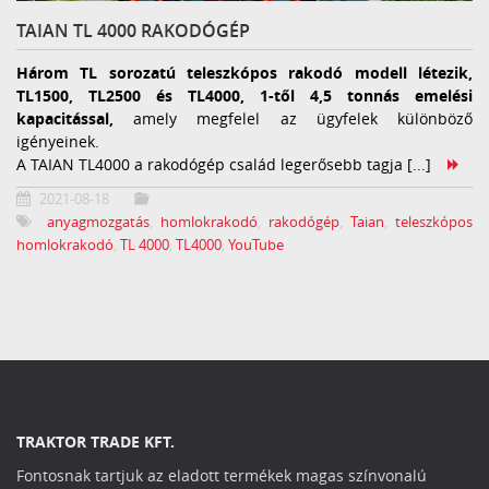
TAIAN TL 4000 RAKODÓGÉP
Három TL sorozatú teleszkópos rakodó modell létezik,
TL1500, TL2500 és TL4000, 1-től 4,5 tonnás emelési
kapacitással,
amely megfelel az ügyfelek különböző
igényeinek.
A TAIAN TL4000 a rakodógép család legerősebb tagja [...]
2021-08-18
anyagmozgatás
,
homlokrakodó
,
rakodógép
,
Taian
,
teleszkópos
homlokrakodó
,
TL 4000
,
TL4000
,
YouTube
TRAKTOR TRADE KFT.
Fontosnak tartjuk az eladott termékek magas színvonalú