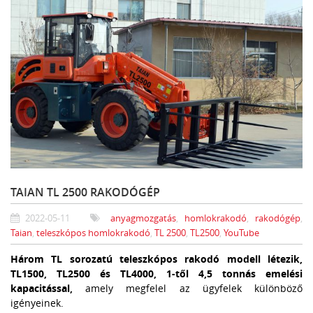
TAIAN TL 2500 RAKODÓGÉP
2022-05-11
anyagmozgatás
,
homlokrakodó
,
rakodógép
,
Taian
,
teleszkópos homlokrakodó
,
TL 2500
,
TL2500
,
YouTube
Három TL sorozatú teleszkópos rakodó modell létezik,
TL1500, TL2500 és TL4000, 1-től 4,5 tonnás emelési
kapacitással,
amely megfelel az ügyfelek különböző
igényeinek.