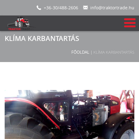
+36-30/488-2606
info@traktortrade.hu
KLÍMA KARBANTARTÁS
FŐOLDAL
|
KLÍMA KARBANTARTÁS