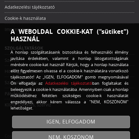
Adatkezelési tájékoztató
Cookie-k használata
Impresszum
A WEBOLDAL COKKIE-KAT ("sütiket")
HASZNÁL
SZOLGÁLTATÁSOK
A honlap szolgáltatásaink biztosítása és felhasználói élmény
javítása érdekében, valamint a honlap látogatottságának
Szerviz
mérésére cookie-kat használ! Kérjük, hogy a honlap használata
előtt figyelmesen olvassa el a cookie-k használatára vonatkozó
Hitelügyintézés
tájékoztatót! Az „IGEN, ELFOGADOM” gomb megnyomásával
Szaktanácsadás
Ön elfogadja az
Adatkezelési tájékoztató
ban foglaltakat és
beleegyezik a cookie-k használatába. Amennyiben csak a honlap
Pályázatírás
működéséhez feltétlen szükséges cookie-k használatát
engedélyezi, akkor kérem válassza a "NEM, KÖSZÖNÖM"
Klíma szerelés, szerviz
lehetőséget.
IGEN, ELFOGADOM
Copyright © 2026
Traktor Trade Kft.
Minden jog fenntartva!
NEM, KÖSZÖNÖM