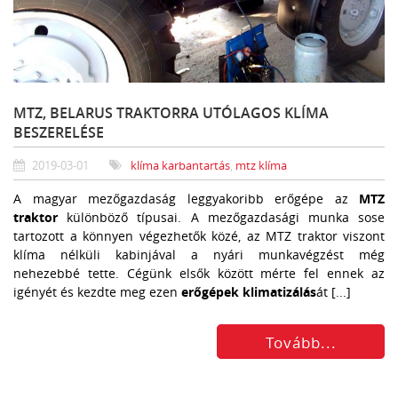
MTZ, BELARUS TRAKTORRA UTÓLAGOS KLÍMA
BESZERELÉSE
2019-03-01
klíma karbantartás
,
mtz klíma
A magyar mezőgazdaság leggyakoribb erőgépe az
MTZ
traktor
különböző típusai. A mezőgazdasági munka sose
tartozott a könnyen végezhetők közé, az MTZ traktor viszont
klíma nélküli kabinjával a nyári munkavégzést még
nehezebbé tette. Cégünk elsők között mérte fel ennek az
igényét és kezdte meg ezen
erőgépek klimatizálás
át [...]
Tovább...