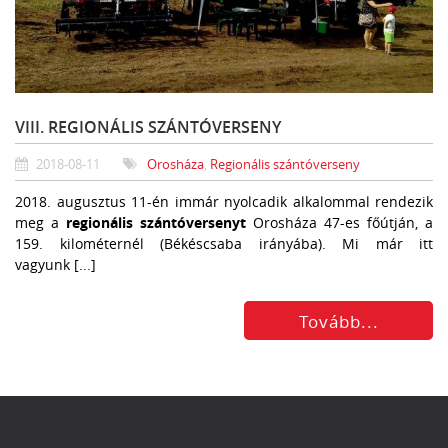
VIII. REGIONÁLIS SZÁNTÓVERSENY
2018-08-11
Orosháza
,
Regionális szántóverseny
2018. augusztus 11-én immár nyolcadik alkalommal rendezik
meg a
regionális szántóversenyt
Orosháza 47-es főútján, a
159. kilométernél (Békéscsaba irányába). Mi már itt
vagyunk [...]
Tovább...