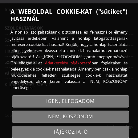
Impresszum
A WEBOLDAL COKKIE-KAT ("sütiket")
HASZNÁL
SZOLGÁLTATÁSOK
A honlap szolgáltatásaink biztosítása és felhasználói élmény
javítása érdekében, valamint a honlap látogatottságának
Szerviz
mérésére cookie-kat használ! Kérjük, hogy a honlap használata
előtt figyelmesen olvassa el a cookie-k használatára vonatkozó
Hitelügyintézés
tájékoztatót! Az „IGEN, ELFOGADOM” gomb megnyomásával
Szaktanácsadás
Ön elfogadja az
Adatkezelési tájékoztató
ban foglaltakat és
beleegyezik a cookie-k használatába. Amennyiben csak a honlap
Pályázatírás
működéséhez feltétlen szükséges cookie-k használatát
engedélyezi, akkor kérem válassza a "NEM, KÖSZÖNÖM"
Klíma szerelés, szerviz
lehetőséget.
IGEN, ELFOGADOM
Copyright © 2026
Traktor Trade Kft.
Minden jog fenntartva!
NEM, KÖSZÖNÖM
GrandPage
Created by
TÁJÉKOZTATÓ