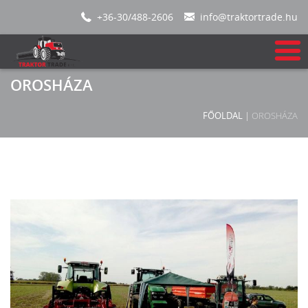
+36-30/488-2606
info@traktortrade.hu
OROSHÁZA
FŐOLDAL
|
OROSHÁZA