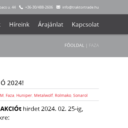
acs u. 44
+36-30/488-2606
info@traktortrade.hu
k
Híreink
Árajánlat
Kapcsolat
FŐOLDAL
|
FAZA
Ó 2024!
CM
,
Faza
,
Huniper
,
Metalwolf
,
Rolmako
,
Sonarol
 AKCIÓt
hirdet 2024. 02. 25-ig,
kre: