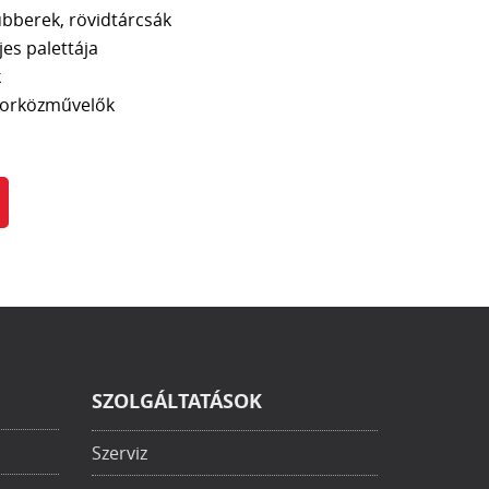
bberek, rövidtárcsák
es palettája
k
sorközművelők
SZOLGÁLTATÁSOK
Szerviz