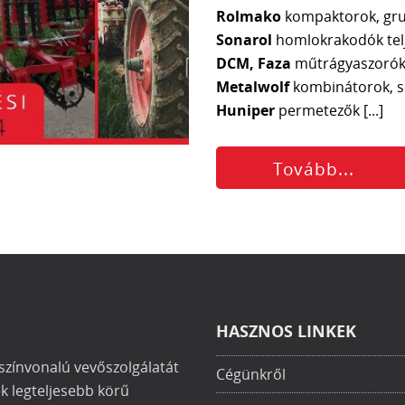
Rolmako
kompaktorok, gru
Sonarol
homlokrakodók telj
DCM, Faza
műtrágyaszoró
Metalwolf
kombinátorok, 
Huniper
permetezők [...]
Tovább...
HASZNOS LINKEK
színvonalú vevőszolgálatát
Cégünkről
ek legteljesebb körű