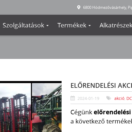
6800 Hódmezővásárhely, Pip
Szolgáltatások
Termékek
Alkatrésze
ELŐRENDELÉSI AKCI
2024-01-19
akció
,
D
Cégünk
előrendelési
a következő terméke