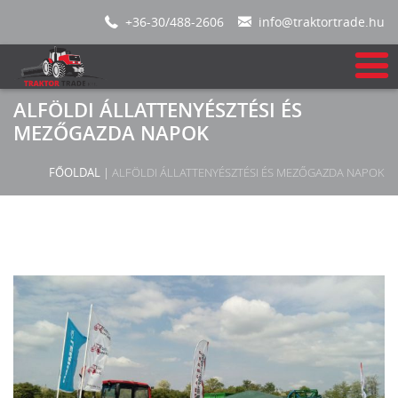
+36-30/488-2606
info@traktortrade.hu
ALFÖLDI ÁLLATTENYÉSZTÉSI ÉS
MEZŐGAZDA NAPOK
FŐOLDAL
|
ALFÖLDI ÁLLATTENYÉSZTÉSI ÉS MEZŐGAZDA NAPOK