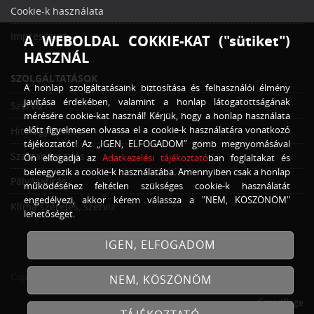
Cookie-k használata
Impresszum
A WEBOLDAL COKKIE-KAT ("sütiket")
HASZNÁL
SZOLGÁLTATÁSOK
A honlap szolgáltatásaink biztosítása és felhasználói élmény
javítása érdekében, valamint a honlap látogatottságának
Szerviz
mérésére cookie-kat használ! Kérjük, hogy a honlap használata
előtt figyelmesen olvassa el a cookie-k használatára vonatkozó
Hitelügyintézés
tájékoztatót! Az „IGEN, ELFOGADOM” gomb megnyomásával
Szaktanácsadás
Ön elfogadja az
Adatkezelési tájékoztató
ban foglaltakat és
beleegyezik a cookie-k használatába. Amennyiben csak a honlap
Pályázatírás
működéséhez feltétlen szükséges cookie-k használatát
engedélyezi, akkor kérem válassza a "NEM, KÖSZÖNÖM"
Klíma szerelés, szerviz
lehetőséget.
IGEN, ELFOGADOM
Copyright © 2026
Traktor Trade Kft.
Minden jog fenntartva!
NEM, KÖSZÖNÖM
GrandPage
Created by