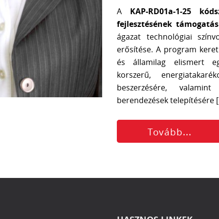
A
KAP-RD01a-1-25 kód
fejlesztésének támogatá
ágazat technológiai szín
erősítése. A program kere
és államilag elismert e
korszerű, energiatakar
beszerzésére, valamint
berendezések telepítésére [.
Tovább...