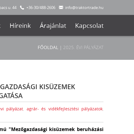
acs u. 44
+36-30/488-2606
info@traktortrade.hu
k
Híreink
Árajánlat
Kapcsolat
FŐOLDAL
|
2025. ÉVI PÁLYÁZAT
ŐGAZDASÁGI KISÜZEMEK
GATÁSA
vi pályázat
,
agrár- és vidékfejlesztési pályázatok
,
mú "Mezőgazdasági kisüzemek beruházási