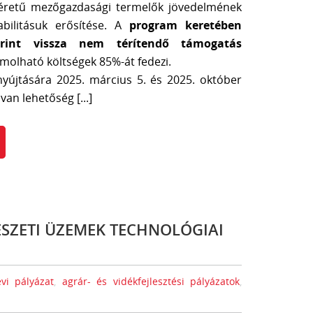
éretű mezőgazdasági termelők jövedelmének
abilitásuk erősítése. A
program keretében
forint vissza nem térítendő támogatás
ámolható költségek 85%-át fedezi.
yújtására 2025. március 5. és 2025. október
van lehetőség [...]
ÉSZETI ÜZEMEK TECHNOLÓGIAI
vi pályázat
,
agrár- és vidékfejlesztési pályázatok
,