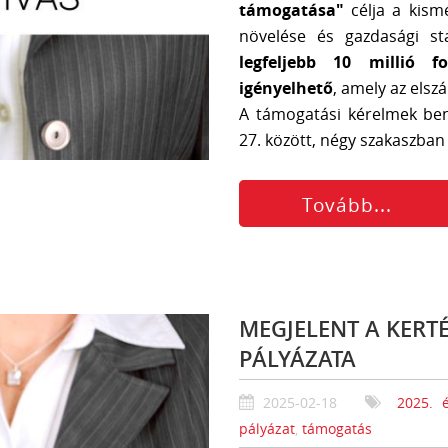
támogatása"
célja a kism
növelése és gazdasági st
legfeljebb 10 millió 
igényelhető
, amely az elsz
A támogatási kérelmek ben
27. között, négy szakaszban 
Tovább...
MEGJELENT A KERT
PÁLYÁZATA
2025-02-18
2025. é
pályázat
,
támogatás