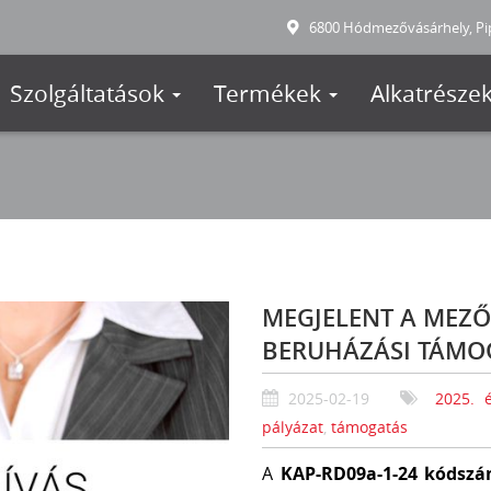
6800 Hódmezővásárhely, Pip
Szolgáltatások
Termékek
Alkatrésze
MEGJELENT A MEZ
BERUHÁZÁSI TÁMO
2025-02-19
2025. é
pályázat
,
támogatás
A
KAP-RD09a-1-24 kódszá