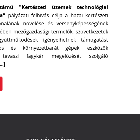
számú "Kertészeti üzemek technológiai
sa"
pályázati felhívás célja a hazai kertészeti
vonalának növelése és versenyképességének
tében mezőgazdasági termelők, szövetkezetek
gyüttműködések igényelhetnek támogatást
ékos és környezetbarát gépek, eszközök
 tavaszi fagykár megelőzését szolgáló
..]